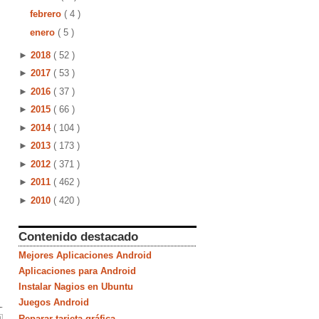
febrero
( 4 )
enero
( 5 )
►
2018
( 52 )
►
2017
( 53 )
►
2016
( 37 )
►
2015
( 66 )
►
2014
( 104 )
►
2013
( 173 )
►
2012
( 371 )
►
2011
( 462 )
►
2010
( 420 )
Contenido destacado
Mejores Aplicaciones Android
Aplicaciones para Android
Instalar Nagios en Ubuntu
Juegos Android
Reparar tarjeta gráfica