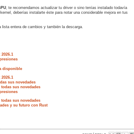
GPU
, te recomendamos actualizar tu driver o sino tenías instalado todavía
ernel, deberías instalarte éste para notar una considerable mejora en tus
 lista entera de cambios y también la descarga.
 2026.1
presiones
a disponible
 2026.1
todas sus novedades
e todas sus novedades
presiones
e todas sus novedades
ades y su futuro con Rust