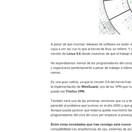
A pesar de que muchas releases de software se están r
vaya a ser así con lo que al kernel de linux se refiere.
versión de
dando muestras de que el trabajo de
Linux 5.6
No esperábamos menos de los programadores del corazón 
y organizarse perfectamente a pesar de trabajar a kilóm
menos.
Es una gran noticia, ya que la versión 5.6 del kernel t
la implementación de
uno de los VPN que má
WireGuard,
puede ser
.
Firefox VPN
También será una de las primeras versiones que va a e
parecido al problema que tuvimos en el año 2000 y que 
Aunque pueda parecer que todavía queda muchísimo tiempo
programadores del core de Linux por empezar a preocu
Entre otras novedades que trae consigo esta nueva 
compatibilidad con arquitecturas de cpu, sistemas de ar