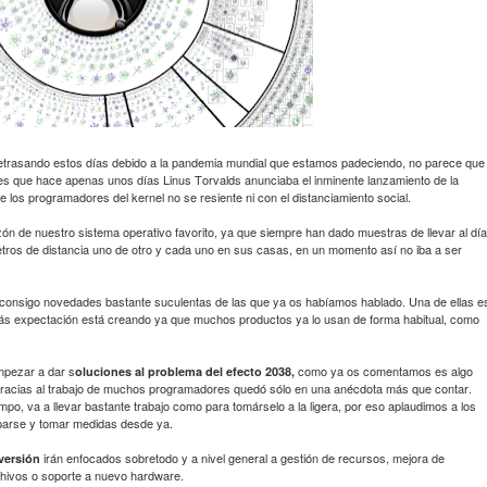
etrasando estos días debido a la pandemia mundial que estamos padeciendo, no parece que
 Y es que hace apenas unos días Linus Torvalds anunciaba el inminente lanzamiento de la
 los programadores del kernel no se resiente ni con el distanciamiento social.
de nuestro sistema operativo favorito, ya que siempre han dado muestras de llevar al día
etros de distancia uno de otro y cada uno en sus casas, en un momento así no iba a ser
rae consigo novedades bastante suculentas de las que ya os habíamos hablado. Una de ellas e
s expectación está creando ya que muchos productos ya lo usan de forma habitual, como
mpezar a dar s
como ya os comentamos es algo
oluciones al problema del efecto 2038,
gracias al trabajo de muchos programadores quedó sólo en una anécdota más que contar.
, va a llevar bastante trabajo como para tomárselo a la ligera, por eso aplaudimos a los
parse y tomar medidas desde ya.
irán enfocados sobretodo y a nivel general a gestión de recursos, mejora de
versión
chivos o soporte a nuevo hardware.