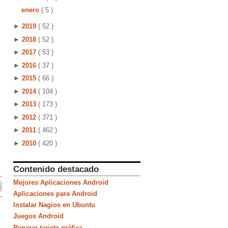
enero
( 5 )
►
2019
( 52 )
►
2018
( 52 )
►
2017
( 53 )
►
2016
( 37 )
►
2015
( 66 )
►
2014
( 104 )
►
2013
( 173 )
►
2012
( 371 )
►
2011
( 462 )
►
2010
( 420 )
Contenido destacado
Mejores Aplicaciones Android
Aplicaciones para Android
Instalar Nagios en Ubuntu
Juegos Android
Reparar tarjeta gráfica