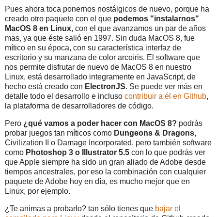
Pues ahora toca ponernos nostálgicos de nuevo, porque ha
creado otro paquete con el que
p
odemos "instalarnos"
MacOS 8 en Linux
, con el que avanzamos un par de años
mas, ya que éste salió en 1997. Sin duda MacOS 8, fue
mítico en su época, con su característica interfaz de
escritorio y su manzana de color arcoíris. El software que
nos permite disfrutar de nuevo de MacOS 8 en nuestro
Linux, está desarrollado integramente en JavaScript, de
hecho está creado con
ElectronJS
. Se puede ver más en
detalle todo el desarrollo e incluso
contribuir a él en Github
,
la plataforma de desarrolladores de código.
Pero
¿qué vamos a poder hacer con MacOS 8?
podrás
probar juegos tan míticos como
Dungeons & Dragons,
Civilization II o Damage Incorporated, pero también software
como
Photoshop 3 o Illustrator 5.5
con lo que podrás ver
que Apple siempre ha sido un gran aliado de Adobe desde
tiempos ancestrales, por eso la combinación con cualquier
paquete de Adobe hoy en día, es mucho mejor que en
Linux, por ejemplo.
¿Te animas a probarlo? tan sólo tienes que
bajar el