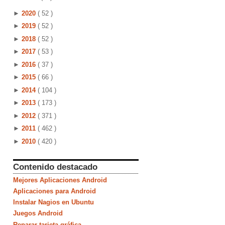
►
2020
( 52 )
►
2019
( 52 )
►
2018
( 52 )
►
2017
( 53 )
►
2016
( 37 )
►
2015
( 66 )
►
2014
( 104 )
►
2013
( 173 )
►
2012
( 371 )
►
2011
( 462 )
►
2010
( 420 )
Contenido destacado
Mejores Aplicaciones Android
Aplicaciones para Android
Instalar Nagios en Ubuntu
Juegos Android
Reparar tarjeta gráfica