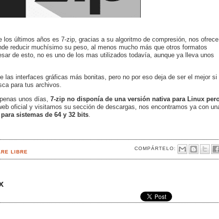
los últimos años es 7-zip, gracias a su algoritmo de compresión, nos ofrece
ende reducir muchísimo su peso, al menos mucho más que otros formatos
esar de esto, no es uno de los mas utilizados todavía, aunque ya lleva unos
las interfaces gráficas más bonitas, pero no por eso deja de ser el mejor si
ca para tus archivos.
apenas unos días,
7-zip no disponía de una versión nativa para Linux per
 web oficial y visitamos su sección de descargas, nos encontramos ya con un
o
para sistemas de 64 y 32 bits
.
COMPÁRTELO:
RE LIBRE
x