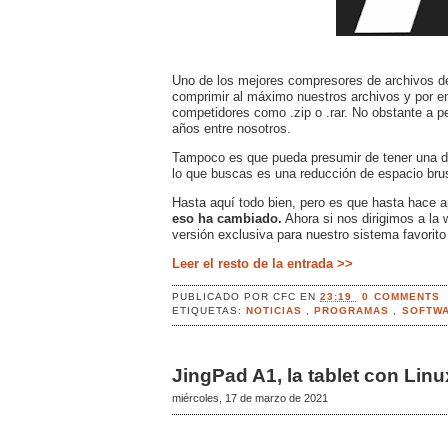
Uno de los mejores compresores de archivos de 
comprimir al máximo nuestros archivos y por 
competidores como .zip o .rar. No obstante a p
años entre nosotros.
Tampoco es que pueda presumir de tener una de 
lo que buscas es una reducción de espacio brus
Hasta aquí todo bien, pero es que hasta hace 
eso ha cambiado.
Ahora si nos dirigimos a la
versión exclusiva para nuestro sistema favorit
Leer el resto de la entrada >>
PUBLICADO POR
CFC
EN
23:19
0 COMMENTS
ETIQUETAS:
NOTICIAS
,
PROGRAMAS
,
SOFTWA
JingPad A1, la tablet con Linu
miércoles, 17 de marzo de 2021