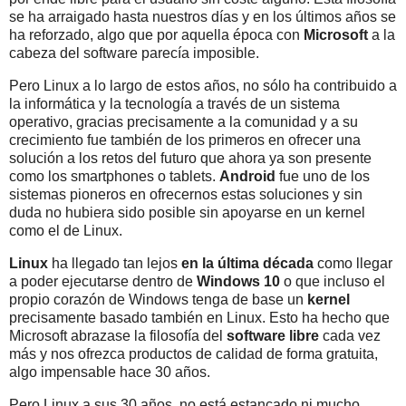
se ha arraigado hasta nuestros días y en los últimos años se
ha reforzado, algo que por aquella época con
Microsoft
a la
cabeza del software parecía imposible.
Pero Linux a lo largo de estos años, no sólo ha contribuido a
la informática y la tecnología a través de un sistema
operativo, gracias precisamente a la comunidad y a su
crecimiento fue también de los primeros en ofrecer una
solución a los retos del futuro que ahora ya son presente
como los smartphones o tablets.
Android
fue uno de los
sistemas pioneros en ofrecernos estas soluciones y sin
duda no hubiera sido posible sin apoyarse en un kernel
como el de Linux.
Linux
ha llegado tan lejos
en la última década
como llegar
a poder ejecutarse dentro de
Windows 10
o que incluso el
propio corazón de Windows tenga de base un
kernel
precisamente basado también en Linux. Esto ha hecho que
Microsoft abrazase la filosofía del
software libre
cada vez
más y nos ofrezca productos de calidad de forma gratuita,
algo impensable hace 30 años.
Pero Linux a sus 30 años, no está estancado ni mucho