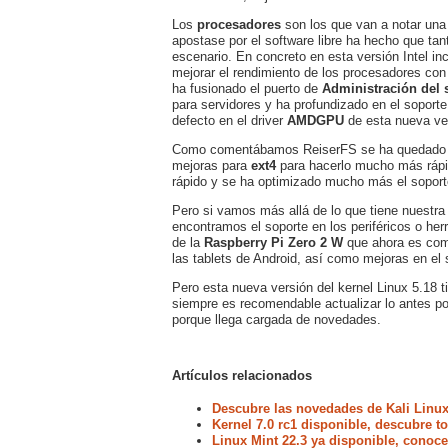
Los
procesadores
son los que van a notar una
apostase por el software libre ha hecho que ta
escenario. En concreto en esta versión Intel in
mejorar el rendimiento de los procesadores con
ha fusionado el puerto de
Administración del 
para servidores y ha profundizado en el soport
defecto en el driver
AMDGPU
de esta nueva ve
Como comentábamos ReiserFS se ha quedado obs
mejoras para
ext4
para hacerlo mucho más ráp
rápido y se ha optimizado mucho más el sopor
Pero si vamos más allá de lo que tiene nuestr
encontramos el soporte en los periféricos o h
de la
Raspberry Pi Zero 2 W
que ahora es comp
las tablets de Android, así como mejoras en el
Pero esta nueva versión del kernel Linux 5.1
siempre es recomendable actualizar lo antes po
porque llega cargada de novedades.
Artículos relacionados
Descubre las novedades de Kali Linux
Kernel 7.0 rc1 disponible, descubre 
Linux Mint 22.3 ya disponible, conoc