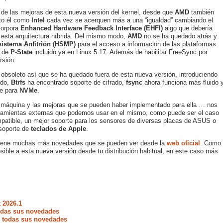
 de las mejoras de esta nueva versión del kernel, desde que
AMD
también
nto él como
Intel
cada vez se acerquen más a una “igualdad” cambiando el
corpora
Enhanced Hardware Feedback Interface (EHFI)
algo que debería
 esta arquitectura híbrida. Del mismo modo,
AMD
no se ha quedado atrás y
sistema Anfitrión (HSMP)
para el acceso a información de las plataformas
e de
P-State
incluido ya en Linux 5.17. Además de habilitar FreeSync por
rsión.
oleto así que se ha quedado fuera de esta nueva versión, introduciendo
ido,
Btrfs
ha encontrado soporte de cifrado,
fsync
ahora funciona más fluido 
te para
NVMe
.
a máquina y las mejoras que se pueden haber implementado para ella … nos
erramientas externas que podemos usar en el mismo, como puede ser el caso
atible, un mejor soporte para los sensores de diversas placas de ASUS o
 soporte de
teclados de Apple
.
8 tiene muchas más novedades que se pueden ver desde la
web oficial
. Como
sible a esta nueva versión desde tu distribución habitual, en este caso más
 2026.1
todas sus novedades
e todas sus novedades