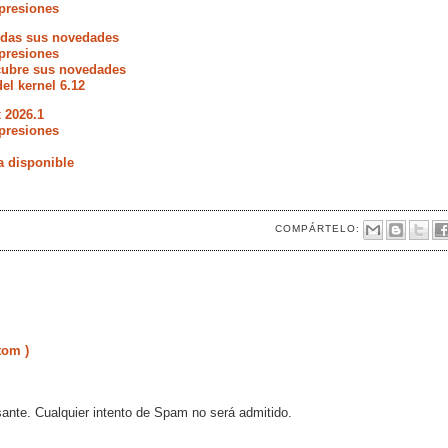
presiones
todas sus novedades
presiones
scubre sus novedades
del kernel 6.12
 2026.1
presiones
a disponible
COMPÁRTELO:
tom )
sante. Cualquier intento de Spam no será admitido.