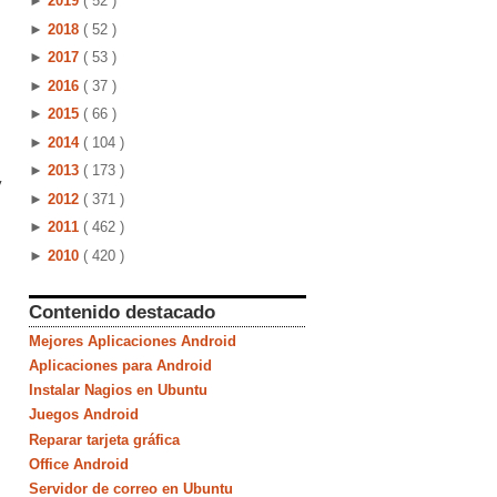
►
2019
( 52 )
►
2018
( 52 )
►
2017
( 53 )
►
2016
( 37 )
►
2015
( 66 )
►
2014
( 104 )
►
2013
( 173 )
y
►
2012
( 371 )
►
2011
( 462 )
►
2010
( 420 )
Contenido destacado
Mejores Aplicaciones Android
Aplicaciones para Android
Instalar Nagios en Ubuntu
Juegos Android
Reparar tarjeta gráfica
Office Android
Servidor de correo en Ubuntu