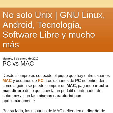
No solo Unix | GNU Linux,
Android, Tecnología,
Software Libre y mucho
más
viernes, 8 de enero de 2010
PC vs MAC
Desde siempre es conocido el pique que hay entre usuarios
MAC
y usuarios de
PC
. Los usuarios de
PC
no entienden
como alguien se puede comprar un
MAC
, pagando
mucho
mas dinero
de lo que cuesta un portátil u ordenador de
sobremesa con las
mismas características
aproximadamente.
Por su lado, los usuarios de MAC defienden el
diseño
de