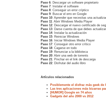
Paso 6
: Descargar un software propietario
Paso 7
: Instalar el software
Paso 8
: Conseguir un error críptico
Paso 9
: Buscar el erro en Google
Paso 10
: Aprender que necesitas una actualizac
Paso 11
: Abrir Windows Media Player
Paso 12
: Descargar el nuevo certificado de se
Paso 13
: Darse cuenta de que debes actualiz
Paso 14
: Instalar la actualización
Paso 15
: Reiniciar Windows
Paso 16
: Iniciar Windows Media Player
Paso 17
: Conseguir otro error crítico
Paso 18
: Cagarse en todo
Paso 19
: Renunciar a la biblioteca
Paso 20
: Abrir una web de torrents
Paso 21
: Pinchar en el link de descarga
Paso 22
: Disfrutar del audio libro
Artículos relacionados
Posiblemente el disfraz más geek de l
Las tres aplicaciones más bizarras pa
[HUMOR] Google en 74 años
Gadgets del año 2000 vs 2012