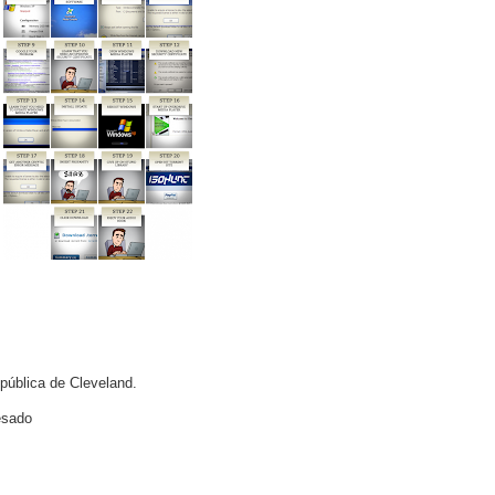
 pública de Cleveland.
esado