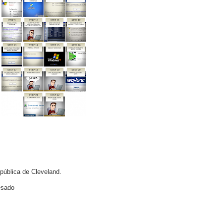
 pública de Cleveland.
esado