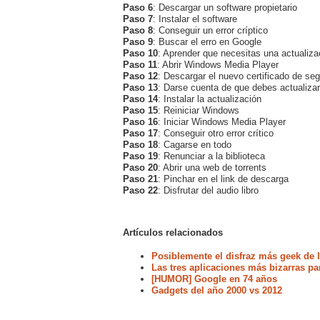
Paso 6
: Descargar un software propietario
Paso 7
: Instalar el software
Paso 8
: Conseguir un error críptico
Paso 9
: Buscar el erro en Google
Paso 10
: Aprender que necesitas una actualizac
Paso 11
: Abrir Windows Media Player
Paso 12
: Descargar el nuevo certificado de se
Paso 13
: Darse cuenta de que debes actualiz
Paso 14
: Instalar la actualización
Paso 15
: Reiniciar Windows
Paso 16
: Iniciar Windows Media Player
Paso 17
: Conseguir otro error crítico
Paso 18
: Cagarse en todo
Paso 19
: Renunciar a la biblioteca
Paso 20
: Abrir una web de torrents
Paso 21
: Pinchar en el link de descarga
Paso 22
: Disfrutar del audio libro
Artículos relacionados
Posiblemente el disfraz más geek de l
Las tres aplicaciones más bizarras pa
[HUMOR] Google en 74 años
Gadgets del año 2000 vs 2012