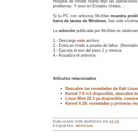
Hospital de Rhode Island dejó las operaciones
problemas. Y esto en Estados Unidos...
Si tu PC con antivirus McAfee
muestra probl
barra de tareas de Windows
, has sido víctima
La
solución
publicada por McAfee es relativame
1.- Descarga
este
archivo.
2.- Entra en modo a prueba de fallos. (Normalm
3.- Ejecuta el exe del paso 1 y reinicia.
4.- Actualiza el antivirus.
Artículos relacionados
Descubre las novedades de Kali Linux
Kernel 7.0 rc1 disponible, descubre 
Linux Mint 22.3 ya disponible, conoc
Kernel 6.18: novedades y primeras im
PUBLICADO POR
MURDOCK
EN
10:15
ETIQUETAS:
NOTICIAS