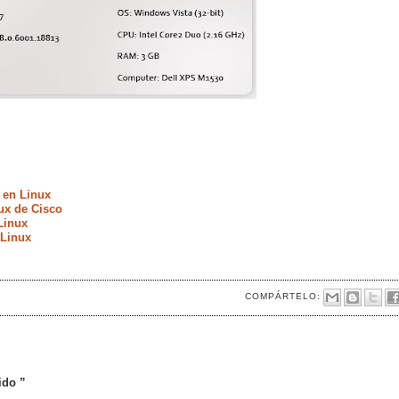
 en Linux
ux de Cisco
Linux
 Linux
COMPÁRTELO:
ido ”