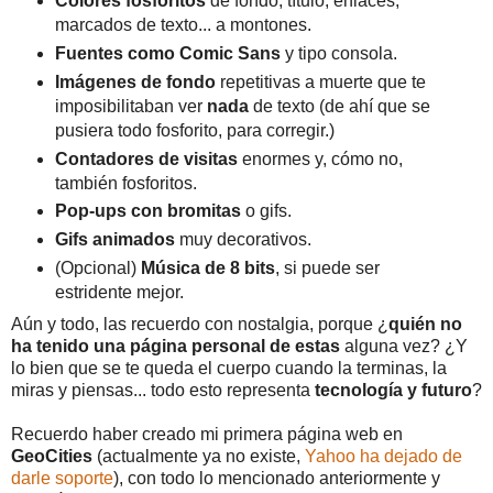
Colores fosforitos
de fondo, título, enlaces,
marcados de texto... a montones.
Fuentes como Comic Sans
y tipo consola.
Imágenes de fondo
repetitivas a muerte que te
imposibilitaban ver
nada
de texto (de ahí que se
pusiera todo fosforito, para corregir.)
Contadores de visitas
enormes y, cómo no,
también fosforitos.
Pop-ups con bromitas
o gifs.
Gifs animados
muy decorativos.
(Opcional)
Música de 8 bits
, si puede ser
estridente mejor.
Aún y todo, las recuerdo con nostalgia, porque ¿
quién no
ha tenido una página personal de estas
alguna vez? ¿Y
lo bien que se te queda el cuerpo cuando la terminas, la
miras y piensas... todo esto representa
tecnología y futuro
?
Recuerdo haber creado mi primera página web en
GeoCities
(actualmente ya no existe,
Yahoo ha dejado de
darle soporte
), con todo lo mencionado anteriormente y