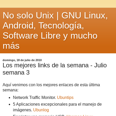
No solo Unix | GNU Linux,
Android, Tecnología,
Software Libre y mucho
más
domingo, 18 de julio de 2010
Los mejores links de la semana - Julio
semana 3
Aquí venimos con los mejores enlaces de esta última
semana:
Network Traffic Monitor.
Ubuntips
5 Aplicaciones excepcionales para el manejo de
imágenes.
Ubunlog