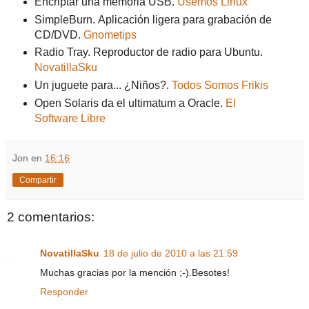
Encriptar una memoria USB.
Usemos Linux
SimpleBurn. Aplicación ligera para grabación de
CD/DVD.
Gnometips
Radio Tray. Reproductor de radio para Ubuntu.
NovatillaSku
Un juguete para... ¿Niños?.
Todos Somos Frikis
Open Solaris da el ultimatum a Oracle.
El
Software Libre
Jon
en
16:16
Compartir
2 comentarios:
NovatillaSku
18 de julio de 2010 a las 21:59
Muchas gracias por la mención ;-).Besotes!
Responder