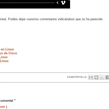
tal. Podéis dejar vuestros comentarios indicándoos que os ha parecido.
 en Linux
ux de Cisco
Linux
 Linux
COMPÁRTELO:
ocumental ”
tom )