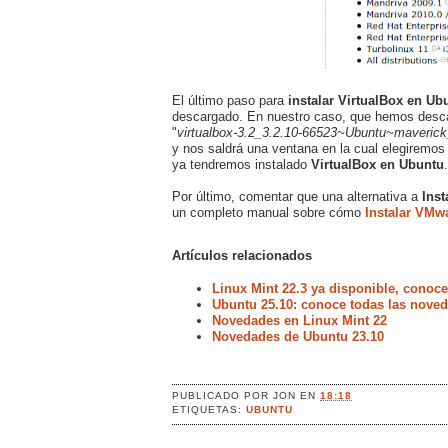
El último paso para
instalar VirtualBox en Ub
descargado. En nuestro caso, que hemos descarg
"
virtualbox-3.2_3.2.10-66523~Ubuntu~maverick
y nos saldrá una ventana en la cual elegiremos
ya tendremos instalado
VirtualBox en Ubuntu
.
Por último, comentar que una alternativa a
Inst
un completo manual sobre cómo
Instalar VMw
Artículos relacionados
Linux Mint 22.3 ya disponible, conoc
Ubuntu 25.10: conoce todas las noved
Novedades en Linux Mint 22
Novedades de Ubuntu 23.10
PUBLICADO POR
JON
EN
18:18
ETIQUETAS:
UBUNTU