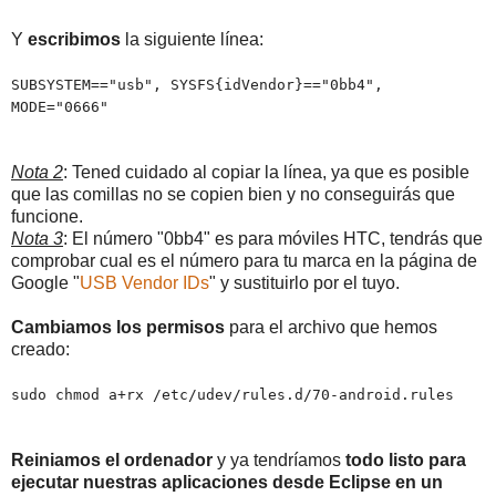
Y
escribimos
la siguiente línea:
SUBSYSTEM=="usb", SYSFS{idVendor}=="0bb4",
MODE="0666"
Nota 2
: Tened cuidado al copiar la línea, ya que es posible
que las comillas no se copien bien y no conseguirás que
funcione.
Nota 3
: El número "0bb4" es para móviles HTC, tendrás que
comprobar cual es el número para tu marca en la página de
Google "
USB Vendor IDs
" y sustituirlo por el tuyo.
Cambiamos los permisos
para el archivo que hemos
creado:
sudo chmod a+rx /etc/udev/rules.d/70-android.rules
Reiniamos el ordenador
y ya tendríamos
todo listo para
ejecutar nuestras aplicaciones desde Eclipse en un