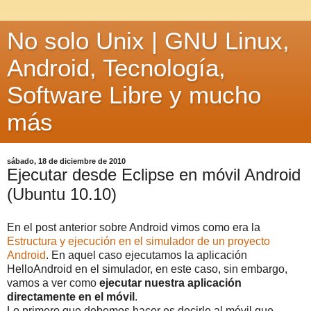
No solo Unix | GNU Linux,
Android, Tecnología,
Software Libre y mucho
más
sábado, 18 de diciembre de 2010
Ejecutar desde Eclipse en móvil Android
(Ubuntu 10.10)
En el post anterior sobre Android vimos como era la
Estructura y ejecución en el simulador de un proyecto
Android
. En aquel caso ejecutamos la aplicación
HelloAndroid en el simulador, en este caso, sin embargo,
vamos a ver como
ejecutar nuestra aplicación
directamente en el móvil
.
Lo primero que debemos hacer es decirle al móvil que