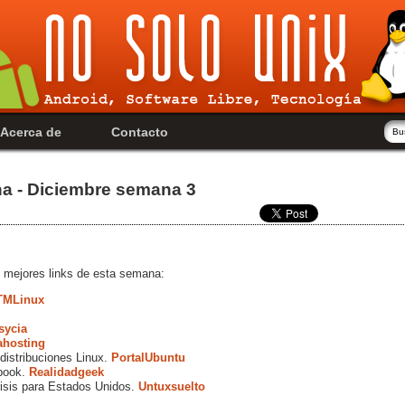
Acerca de
Contacto
na - Diciembre semana 3
 mejores links de esta semana:
TMLinux
sycia
ahosting
distribuciones Linux.
PortalUbuntu
ebook.
Realidadgeek
isis para Estados Unidos.
Untuxsuelto