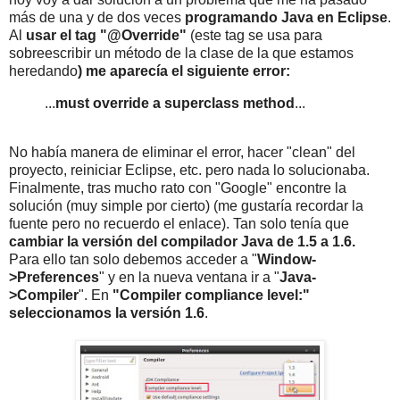
más de una y de dos veces
programando Java en Eclipse
.
Al
usar el tag "@Override"
(este tag se usa para
sobreescribir un método de la clase de la que estamos
heredando
) me aparecía el siguiente error:
...
must override a superclass method
...
No había manera de eliminar el error, hacer "clean" del
proyecto, reiniciar Eclipse, etc. pero nada lo solucionaba.
Finalmente, tras mucho rato con "Google" encontre la
solución (muy simple por cierto) (me gustaría recordar la
fuente pero no recuerdo el enlace). Tan solo tenía que
cambiar la versión del compilador Java de 1.5 a 1.6.
Para ello tan solo debemos acceder a "
Window-
>Preferences
" y en la nueva ventana ir a "
Java-
>Compiler
". En
"Compiler compliance level:"
seleccionamos la versión 1.6
.