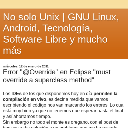
No solo Unix | GNU Linux,
Android, Tecnología,
Software Libre y mucho
más
miércoles, 12 de enero de 2011
Error "@Override" en Eclipse "must
override a superclass method"
Los
IDEs
de los que disponemos hoy en día
permiten la
compilación en vivo
, es decir a medida que vamos
escribiendo el código nos van marcando los errores. Lo cual
está muy bien ya que no tenemos que esperar hasta el final
y así ahorramos tiempo.
Sin embargo no todo el monte es oregano, con el post de
hoy voy a dar solución a un problema que me ha pasado