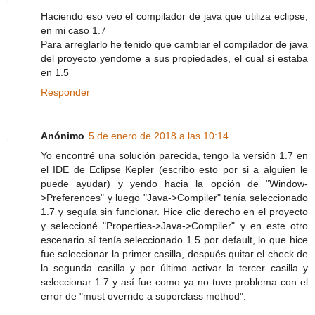
Haciendo eso veo el compilador de java que utiliza eclipse,
en mi caso 1.7
Para arreglarlo he tenido que cambiar el compilador de java
del proyecto yendome a sus propiedades, el cual si estaba
en 1.5
Responder
Anónimo
5 de enero de 2018 a las 10:14
Yo encontré una solución parecida, tengo la versión 1.7 en
el IDE de Eclipse Kepler (escribo esto por si a alguien le
puede ayudar) y yendo hacia la opción de "Window-
>Preferences" y luego "Java->Compiler" tenía seleccionado
1.7 y seguía sin funcionar. Hice clic derecho en el proyecto
y seleccioné "Properties->Java->Compiler" y en este otro
escenario sí tenía seleccionado 1.5 por default, lo que hice
fue seleccionar la primer casilla, después quitar el check de
la segunda casilla y por último activar la tercer casilla y
seleccionar 1.7 y así fue como ya no tuve problema con el
error de "must override a superclass method".