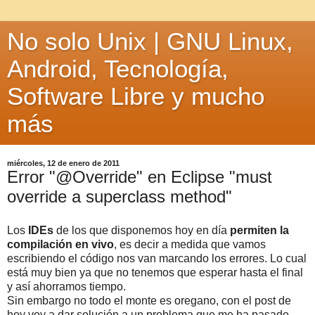
No solo Unix | GNU Linux,
Android, Tecnología,
Software Libre y mucho
más
miércoles, 12 de enero de 2011
Error "@Override" en Eclipse "must
override a superclass method"
Los
IDEs
de los que disponemos hoy en día
permiten la
compilación en vivo
, es decir a medida que vamos
escribiendo el código nos van marcando los errores. Lo cual
está muy bien ya que no tenemos que esperar hasta el final
y así ahorramos tiempo.
Sin embargo no todo el monte es oregano, con el post de
hoy voy a dar solución a un problema que me ha pasado