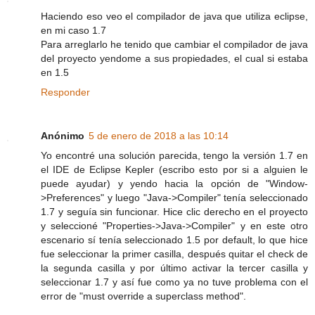
Haciendo eso veo el compilador de java que utiliza eclipse,
en mi caso 1.7
Para arreglarlo he tenido que cambiar el compilador de java
del proyecto yendome a sus propiedades, el cual si estaba
en 1.5
Responder
Anónimo
5 de enero de 2018 a las 10:14
Yo encontré una solución parecida, tengo la versión 1.7 en
el IDE de Eclipse Kepler (escribo esto por si a alguien le
puede ayudar) y yendo hacia la opción de "Window-
>Preferences" y luego "Java->Compiler" tenía seleccionado
1.7 y seguía sin funcionar. Hice clic derecho en el proyecto
y seleccioné "Properties->Java->Compiler" y en este otro
escenario sí tenía seleccionado 1.5 por default, lo que hice
fue seleccionar la primer casilla, después quitar el check de
la segunda casilla y por último activar la tercer casilla y
seleccionar 1.7 y así fue como ya no tuve problema con el
error de "must override a superclass method".