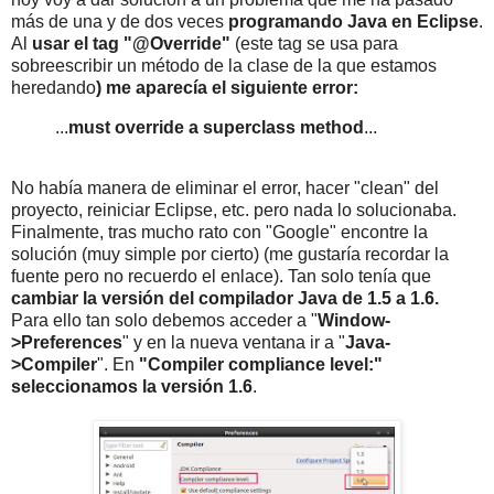
más de una y de dos veces
programando Java en Eclipse
.
Al
usar el tag "@Override"
(este tag se usa para
sobreescribir un método de la clase de la que estamos
heredando
) me aparecía el siguiente error:
...
must override a superclass method
...
No había manera de eliminar el error, hacer "clean" del
proyecto, reiniciar Eclipse, etc. pero nada lo solucionaba.
Finalmente, tras mucho rato con "Google" encontre la
solución (muy simple por cierto) (me gustaría recordar la
fuente pero no recuerdo el enlace). Tan solo tenía que
cambiar la versión del compilador Java de 1.5 a 1.6.
Para ello tan solo debemos acceder a "
Window-
>Preferences
" y en la nueva ventana ir a "
Java-
>Compiler
". En
"Compiler compliance level:"
seleccionamos la versión 1.6
.