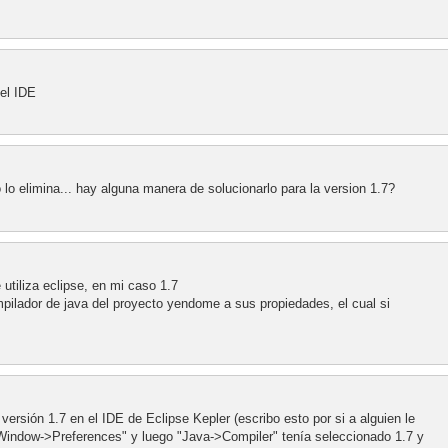
del IDE
o lo elimina... hay alguna manera de solucionarlo para la version 1.7?
utiliza eclipse, en mi caso 1.7
mpilador de java del proyecto yendome a sus propiedades, el cual si
versión 1.7 en el IDE de Eclipse Kepler (escribo esto por si a alguien le
Window->Preferences" y luego "Java->Compiler" tenía seleccionado 1.7 y