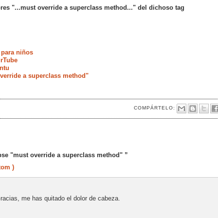
res "...must override a superclass method..." del dichoso tag
 para niños
urTube
ntu
verride a superclass method"
COMPÁRTELO:
pse "must override a superclass method" ”
tom )
racias, me has quitado el dolor de cabeza.