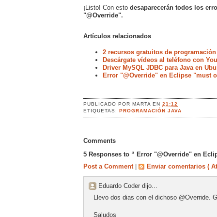
¡Listo! Con esto
desaparecerán todos los erro
"@Override".
Artículos relacionados
2 recursos gratuitos de programación
Descárgate vídeos al teléfono con Yo
Driver MySQL JDBC para Java en Ubu
Error "@Override" en Eclipse "must o
PUBLICADO POR
MARTA
EN
21:12
ETIQUETAS:
PROGRAMACIÓN JAVA
Comments
5 Responses to “ Error "@Override" en Ecli
Post a Comment
|
Enviar comentarios ( A
Eduardo Coder dijo...
Llevo dos dias con el dichoso @Override. G
Saludos