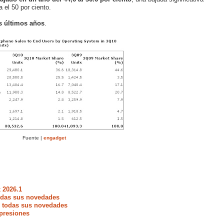
el 50 por ciento.
s últimos años
.
Fuente |
engadget
 2026.1
todas sus novedades
e todas sus novedades
presiones