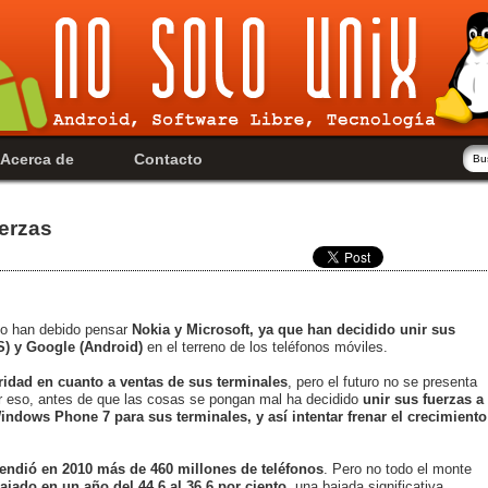
Acerca de
Contacto
uerzas
eso han debido pensar
Nokia y Microsoft, ya que han decidido unir sus
OS) y Google (Android)
en el terreno de los teléfonos móviles.
ridad en cuanto a ventas de sus terminales
, pero el futuro no se presenta
r eso, antes de que las cosas se pongan mal ha decidido
unir sus fuerzas a
indows Phone 7 para sus terminales, y así intentar frenar el crecimiento
endió en 2010 más de 460 millones de teléfonos
. Pero no todo el monte
jado en un año del 44,6 al 36.6 por ciento
, una bajada significativa