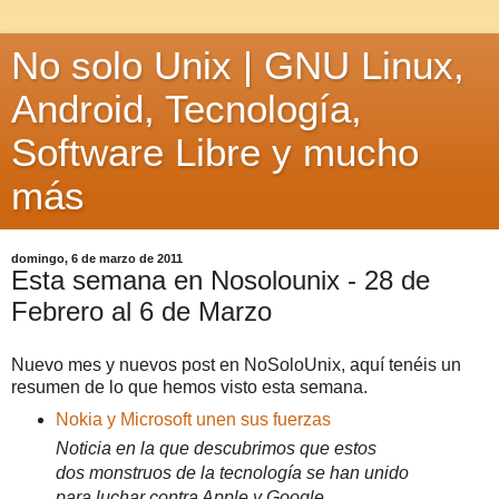
No solo Unix | GNU Linux,
Android, Tecnología,
Software Libre y mucho
más
domingo, 6 de marzo de 2011
Esta semana en Nosolounix - 28 de
Febrero al 6 de Marzo
Nuevo mes y nuevos post en NoSoloUnix, aquí tenéis un
resumen de lo que hemos visto esta semana.
Nokia y Microsoft unen sus fuerzas
Noticia en la que descubrimos que estos
dos monstruos de la tecnología se han unido
para luchar contra Apple y Google.