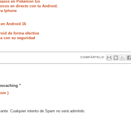
s pasos en Pokémon Go
icos en directo con tu Android.
ra Iphone
 en Android 16
oid de forma efectiva
ia con su seguridad
COMPÁRTELO:
Geocaching ”
tom )
sante. Cualquier intento de Spam no será admitido.