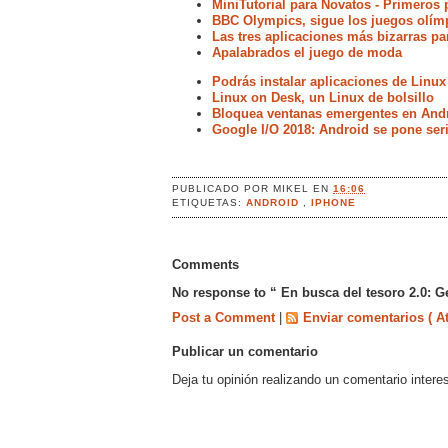
MiniTutorial para Novatos - Primero
BBC Olympics, sigue los juegos olímp
Las tres aplicaciones más bizarras pa
Apalabrados el juego de moda
Podrás instalar aplicaciones de Linux
Linux on Desk, un Linux de bolsillo
Bloquea ventanas emergentes en Andr
Google I/O 2018: Android se pone ser
PUBLICADO POR
MIKEL
EN
16:06
ETIQUETAS:
ANDROID
,
IPHONE
Comments
No response to “ En busca del tesoro 2.0: 
Post a Comment
|
Enviar comentarios ( A
Publicar un comentario
Deja tu opinión realizando un comentario intere