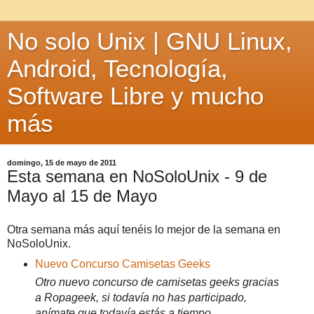
No solo Unix | GNU Linux,
Android, Tecnología,
Software Libre y mucho
más
domingo, 15 de mayo de 2011
Esta semana en NoSoloUnix - 9 de
Mayo al 15 de Mayo
Otra semana más aquí tenéis lo mejor de la semana en
NoSoloUnix.
Nuevo Concurso Camisetas Geeks
Otro nuevo concurso de camisetas geeks gracias
a Ropageek, si todavía no has participado,
anímate que todavía estás a tiempo.