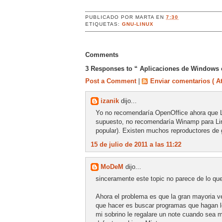
PUBLICADO POR
MARTA
EN
7:30
ETIQUETAS:
GNU-LINUX
Comments
3 Responses to “ Aplicaciones de Windows 
Post a Comment
|
Enviar comentarios ( A
izanik
dijo...
Yo no recomendaría OpenOffice ahora que Lib
supuesto, no recomendaría Winamp para Lin
popular). Existen muchos reproductores de
15 de julio de 2011 a las 11:22
MoDeM
dijo...
sinceramente este topic no parece de lo qu
Ahora el problema es que la gran mayoria 
que hacer es buscar programas que hagan lo
mi sobrino le regalare un note cuando sea m