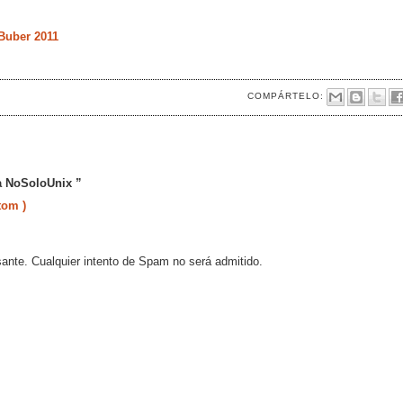
Buber 2011
COMPÁRTELO:
a NoSoloUnix ”
tom )
sante. Cualquier intento de Spam no será admitido.