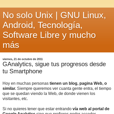
No solo Unix | GNU Linux,
Android, Tecnología,
Software Libre y mucho
más
viernes, 21 de octubre de 2011
GAnalytics, sigue tus progresos desde
tu Smartphone
Hoy en muchas personas
tienen un blog, pagina Web, o
similar.
Siempre queremos ver cuanta gente entra, el tiempo
que se quedan viendo la Web, de donde vienen los
visitantes, etc.
Si no quieres tener que estar entrando
vía web al portal de
Google Analytics
sino que prefieres poder acceder