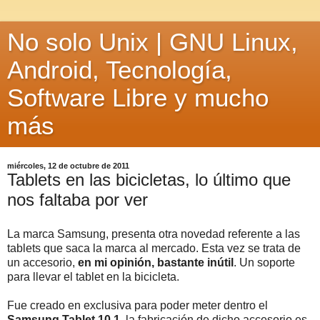
No solo Unix | GNU Linux,
Android, Tecnología,
Software Libre y mucho
más
miércoles, 12 de octubre de 2011
Tablets en las bicicletas, lo último que
nos faltaba por ver
La marca Samsung, presenta otra novedad referente a las
tablets que saca la marca al mercado. Esta vez se trata de
un accesorio,
en mi opinión, bastante inútil
. Un soporte
para llevar el tablet en la bicicleta.
Fue creado en exclusiva para poder meter dentro el
Samsung Tablet 10.1,
la fabricación de dicho accesorio es