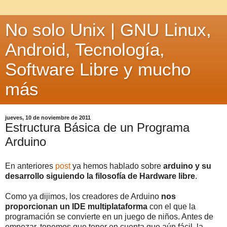
No solo Unix | GNU Linux,
Android, Tecnología,
Software Libre y mucho
más
jueves, 10 de noviembre de 2011
Estructura Básica de un Programa
Arduino
En anteriores
post
ya hemos hablado sobre
arduino y su
desarrollo siguiendo la filosofía de Hardware libre
.
Como ya dijimos, los creadores de Arduino
nos
proporcionan un IDE multiplataforma
con el que la
programación se convierte en un juego de niños. Antes de
empezar, tenemos que tener en cuenta que aún fácil, la