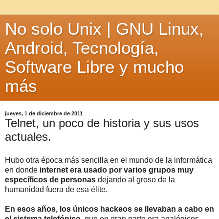
No solo Unix | GNU Linux,
Android, Tecnología,
Software Libre y mucho
más
jueves, 1 de diciembre de 2011
Telnet, un poco de historia y sus usos
actuales.
Hubo otra época más sencilla en el mundo de la informática
en donde
internet era usado por varios grupos muy
específicos de personas
dejando al groso de la
humanidad fuera de esa élite.
En esos años, los únicos hackeos se llevaban a cabo en
el sistema telefónico
, que en gran parte era analógicos.