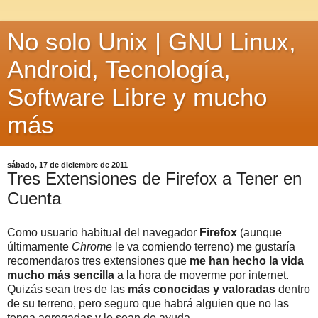
No solo Unix | GNU Linux,
Android, Tecnología,
Software Libre y mucho
más
sábado, 17 de diciembre de 2011
Tres Extensiones de Firefox a Tener en
Cuenta
Como usuario habitual del navegador
Firefox
(aunque
últimamente
Chrome
le va comiendo terreno) me gustaría
recomendaros tres extensiones que
me han hecho la vida
mucho más sencilla
a la hora de moverme por internet.
Quizás sean tres de las
más conocidas y valoradas
dentro
de su terreno, pero seguro que habrá alguien que no las
tenga agregadas y le sean de ayuda.