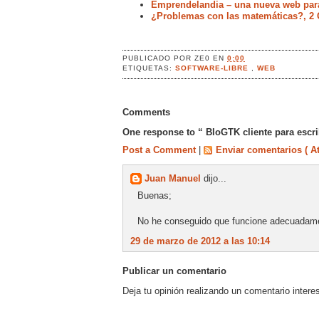
Emprendelandia – una nueva web par
¿Problemas con las matemáticas?, 2 C
PUBLICADO POR
ZE0
EN
0:00
ETIQUETAS:
SOFTWARE-LIBRE
,
WEB
Comments
One response to “ BloGTK cliente para escri
Post a Comment
|
Enviar comentarios ( A
Juan Manuel
dijo...
Buenas;
No he conseguido que funcione adecuadamen
29 de marzo de 2012 a las 10:14
Publicar un comentario
Deja tu opinión realizando un comentario intere