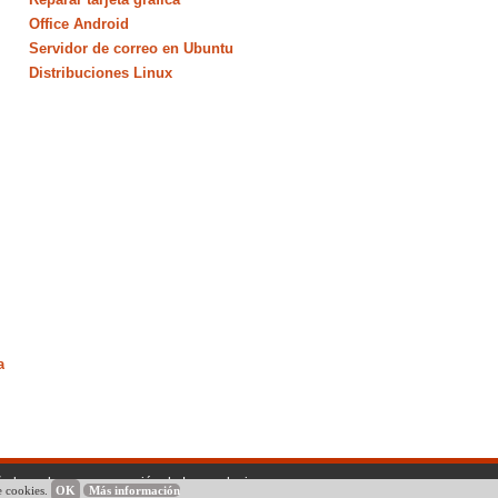
Office Android
Servidor de correo en Ubuntu
Distribuciones Linux
a
ño basado en una creación de Lawnydesignz
 cookies.
OK
Más información