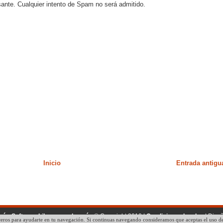
sante. Cualquier intento de Spam no será admitido.
Inicio
Entrada antigu
ogía, Software Libre y mucho más
© Copyright 2010 |
Condiciones legales
| Dise
eros para ayudarte en tu navegación. Si continuas navegando consideramos que aceptas el uso de