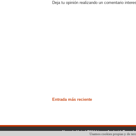
Deja tu opinión realizando un comentario intere
Entrada más reciente
No solo Unix | GNU Linux, Android, Tecnol
Usamos cookies propias y de terc