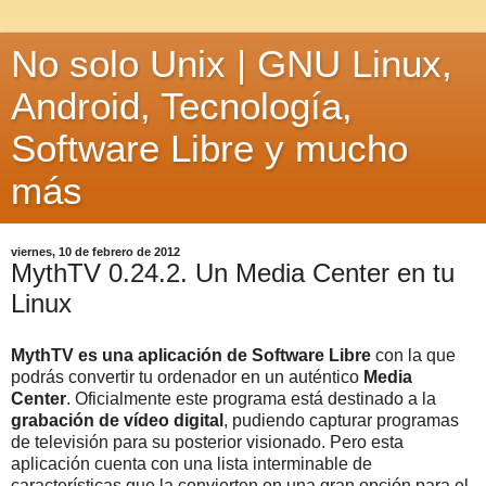
No solo Unix | GNU Linux,
Android, Tecnología,
Software Libre y mucho
más
viernes, 10 de febrero de 2012
MythTV 0.24.2. Un Media Center en tu
Linux
MythTV es una aplicación de Software Libre
con la que
podrás convertir tu ordenador en un auténtico
Media
Center
. Oficialmente este programa está destinado a la
grabación de vídeo digital
, pudiendo capturar programas
de televisión para su posterior visionado. Pero esta
aplicación cuenta con una lista interminable de
características que la convierten en una gran opción para el