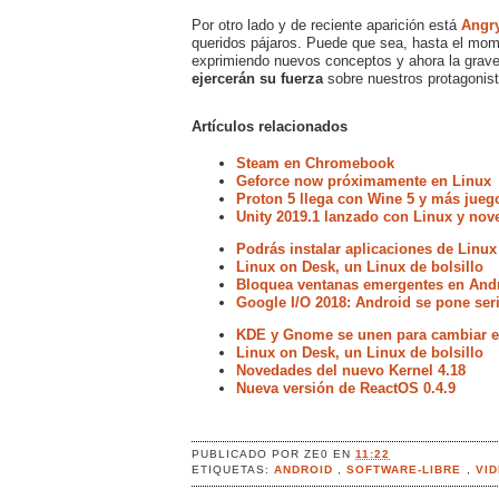
Por otro lado y de reciente aparición está
Angr
queridos pájaros. Puede que sea, hasta el mom
exprimiendo nuevos conceptos y ahora la graved
ejercerán su fuerza
sobre nuestros protagonis
Artículos relacionados
Steam en Chromebook
Geforce now próximamente en Linux
Proton 5 llega con Wine 5 y más jueg
Unity 2019.1 lanzado con Linux y no
Podrás instalar aplicaciones de Linux
Linux on Desk, un Linux de bolsillo
Bloquea ventanas emergentes en Andr
Google I/O 2018: Android se pone ser
KDE y Gnome se unen para cambiar el
Linux on Desk, un Linux de bolsillo
Novedades del nuevo Kernel 4.18
Nueva versión de ReactOS 0.4.9
PUBLICADO POR
ZE0
EN
11:22
ETIQUETAS:
ANDROID
,
SOFTWARE-LIBRE
,
VI