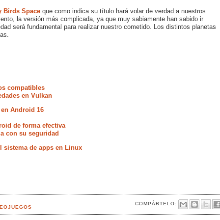
y Birds Space
que como indica su título hará volar de verdad a nuestros
ento, la versión más complicada, ya que muy sabiamente han sabido ir
ad será fundamental para realizar nuestro cometido. Los distintos planetas
tas.
os compatibles
vedades en Vulkan
 en Android 16
oid de forma efectiva
ia con su seguridad
 sistema de apps en Linux
COMPÁRTELO:
DEOJUEGOS