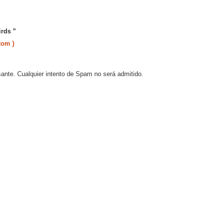
irds ”
tom )
sante. Cualquier intento de Spam no será admitido.