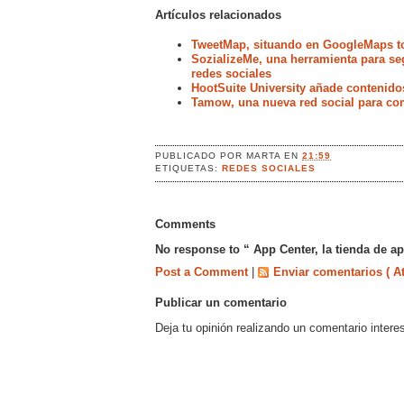
Artículos relacionados
TweetMap, situando en GoogleMaps t
SozializeMe, una herramienta para seg
redes sociales
HootSuite University añade contenido
Tamow, una nueva red social para com
PUBLICADO POR
MARTA
EN
21:59
ETIQUETAS:
REDES SOCIALES
Comments
No response to “ App Center, la tienda de a
Post a Comment
|
Enviar comentarios ( A
Publicar un comentario
Deja tu opinión realizando un comentario intere