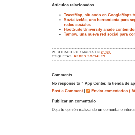
Artículos relacionados
TweetMap, situando en GoogleMaps t
SozializeMe, una herramienta para seg
redes sociales
HootSuite University añade contenido
Tamow, una nueva red social para com
PUBLICADO POR
MARTA
EN
21:59
ETIQUETAS:
REDES SOCIALES
Comments
No response to “ App Center, la tienda de a
Post a Comment
|
Enviar comentarios ( A
Publicar un comentario
Deja tu opinión realizando un comentario intere