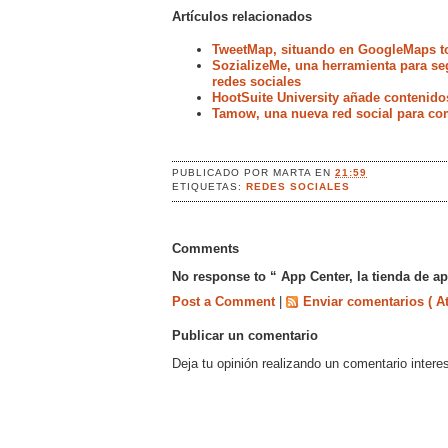
Artículos relacionados
TweetMap, situando en GoogleMaps t
SozializeMe, una herramienta para seg
redes sociales
HootSuite University añade contenido
Tamow, una nueva red social para com
PUBLICADO POR
MARTA
EN
21:59
ETIQUETAS:
REDES SOCIALES
Comments
No response to “ App Center, la tienda de a
Post a Comment
|
Enviar comentarios ( A
Publicar un comentario
Deja tu opinión realizando un comentario intere