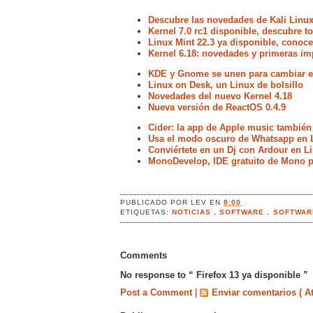
Descubre las novedades de Kali Linux
Kernel 7.0 rc1 disponible, descubre 
Linux Mint 22.3 ya disponible, conoc
Kernel 6.18: novedades y primeras im
KDE y Gnome se unen para cambiar el
Linux on Desk, un Linux de bolsillo
Novedades del nuevo Kernel 4.18
Nueva versión de ReactOS 0.4.9
Cider: la app de Apple music también
Usa el modo oscuro de Whatsapp en 
Conviértete en un Dj con Ardour en L
MonoDevelop, IDE gratuito de Mono p
PUBLICADO POR
LEV
EN
8:00
ETIQUETAS:
NOTICIAS
,
SOFTWARE
,
SOFTWAR
Comments
No response to “ Firefox 13 ya disponible ”
Post a Comment
|
Enviar comentarios ( A