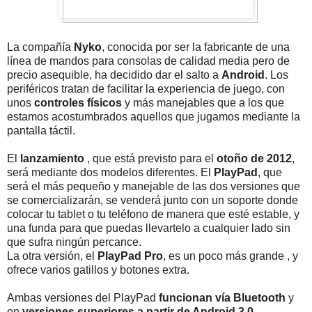
La compañía
Nyko
, conocida por ser la fabricante de una
línea de mandos para consolas de calidad media pero de
precio asequible, ha decidido dar el salto a
Android
. Los
periféricos tratan de facilitar la experiencia de juego, con
unos
controles físicos
y más manejables que a los que
estamos acostumbrados aquellos que jugamos mediante la
pantalla táctil.
El
lanzamiento
, que está previsto para el
otoño de 2012
,
será mediante dos modelos diferentes. El
PlayPad
, que
será el más pequeño y manejable de las dos versiones que
se comercializarán, se venderá junto con un soporte donde
colocar tu tablet o tu teléfono de manera que esté estable, y
una funda para que puedas llevartelo a cualquier lado sin
que sufra ningún percance.
La otra versión, el
PlayPad Pro
, es un poco más grande , y
ofrece varios gatillos y botones extra.
Ambas versiones del PlayPad
funcionan vía Bluetooth
y
en
versiones superiores a partir de Android 3.0.