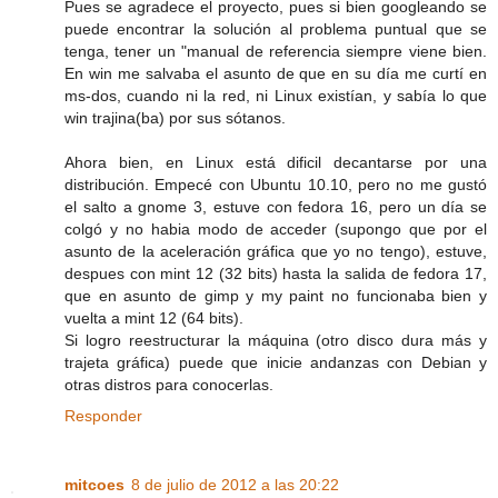
Pues se agradece el proyecto, pues si bien googleando se
puede encontrar la solución al problema puntual que se
tenga, tener un "manual de referencia siempre viene bien.
En win me salvaba el asunto de que en su día me curtí en
ms-dos, cuando ni la red, ni Linux existían, y sabía lo que
win trajina(ba) por sus sótanos.
Ahora bien, en Linux está dificil decantarse por una
distribución. Empecé con Ubuntu 10.10, pero no me gustó
el salto a gnome 3, estuve con fedora 16, pero un día se
colgó y no habia modo de acceder (supongo que por el
asunto de la aceleración gráfica que yo no tengo), estuve,
despues con mint 12 (32 bits) hasta la salida de fedora 17,
que en asunto de gimp y my paint no funcionaba bien y
vuelta a mint 12 (64 bits).
Si logro reestructurar la máquina (otro disco dura más y
trajeta gráfica) puede que inicie andanzas con Debian y
otras distros para conocerlas.
Responder
mitcoes
8 de julio de 2012 a las 20:22