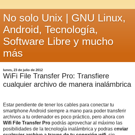
No solo Unix | GNU Linux,
Android, Tecnología,
Software Libre y mucho
más
lunes, 23 de julio de 2012
WiFi File Transfer Pro: Transfiere
cualquier archivo de manera inalámbrica
Estar pendiente de tener los cables para conectar tu
smartphone Android siempre a mano para poder transferir
archivos a tu ordenador es poco práctico, pero ahora con
Wifi File Transfer Pro
podrás aprovechar al máximo las
posibilidades de la tecnología inalámbrica y podras e
nviar
cualquier archivo a traves de tu conexión wifi
, sin