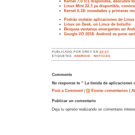
Kernel 7.0 rc1 disponible, descubre 
Linux Mint 22.3 ya disponible, conoc
Kernel 6.18: novedades y primeras im
Podrás instalar aplicaciones de Linux
Linux on Desk, un Linux de bolsillo
Bloquea ventanas emergentes en Andr
Google I/O 2018: Android se pone ser
PUBLICADO POR
GREY
EN
20:27
ETIQUETAS:
ANDROID
,
NOTICIAS
Comments
No response to “ La tienda de aplicaciones 
Post a Comment
|
Enviar comentarios ( A
Publicar un comentario
Deja tu opinión realizando un comentario intere