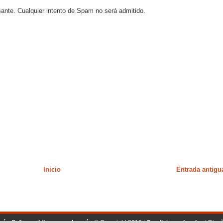
sante. Cualquier intento de Spam no será admitido.
Inicio
Entrada antigu
ogía, Software Libre y mucho más
© Copyright 2010 |
Condiciones legales
| Dise