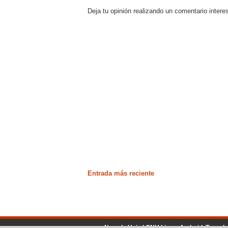
Deja tu opinión realizando un comentario intere
Entrada más reciente
No solo Unix | GNU Linux, Android, Tecnol