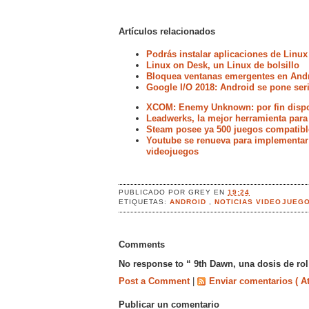
Artículos relacionados
Podrás instalar aplicaciones de Linux
Linux on Desk, un Linux de bolsillo
Bloquea ventanas emergentes en Andr
Google I/O 2018: Android se pone ser
XCOM: Enemy Unknown: por fin dispo
Leadwerks, la mejor herramienta para
Steam posee ya 500 juegos compatibl
Youtube se renueva para implementar 
videojuegos
PUBLICADO POR
GREY
EN
19:24
ETIQUETAS:
ANDROID
,
NOTICIAS VIDEOJUEG
Comments
No response to “ 9th Dawn, una dosis de rol
Post a Comment
|
Enviar comentarios ( A
Publicar un comentario