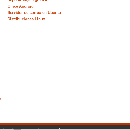
Office Android
Servidor de correo en Ubuntu
Distribuciones Linux
a
ño basado en una creación de Lawnydesignz