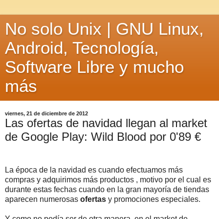
No solo Unix | GNU Linux,
Android, Tecnología,
Software Libre y mucho
más
viernes, 21 de diciembre de 2012
Las ofertas de navidad llegan al market
de Google Play: Wild Blood por 0'89 €
La época de la navidad es cuando efectuamos más
compras y adquirimos más productos , motivo por el cual es
durante estas fechas cuando en la gran mayoría de tiendas
aparecen numerosas
ofertas
y promociones especiales.
Y como no podía ser de otra manera, en el market de