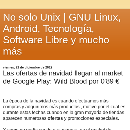
No solo Unix | GNU Linux,
Android, Tecnología,
Software Libre y mucho
más
viernes, 21 de diciembre de 2012
Las ofertas de navidad llegan al market
de Google Play: Wild Blood por 0'89 €
La época de la navidad es cuando efectuamos más
compras y adquirimos más productos , motivo por el cual es
durante estas fechas cuando en la gran mayoría de tiendas
aparecen numerosas
ofertas
y promociones especiales.
Y como no podía ser de otra manera, en el market de