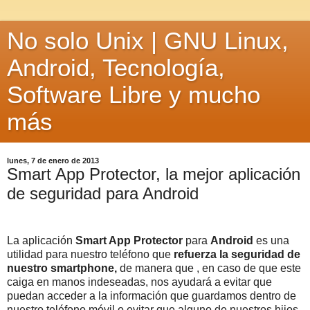
No solo Unix | GNU Linux,
Android, Tecnología,
Software Libre y mucho
más
lunes, 7 de enero de 2013
Smart App Protector, la mejor aplicación
de seguridad para Android
La aplicación
Smart App Protector
para
Android
es una
utilidad para nuestro teléfono que
refuerza la seguridad de
nuestro smartphone,
de manera que , en caso de que este
caiga en manos indeseadas, nos ayudará a evitar que
puedan acceder a la información que guardamos dentro de
nuestro teléfono móvil o evitar que alguno de nuestros hijos