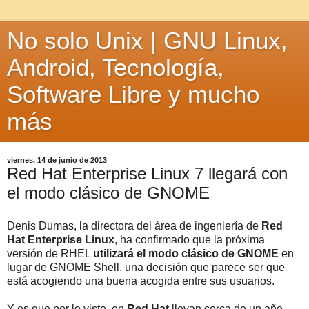
No solo Unix | GNU Linux,
Android, Tecnología,
Software Libre y mucho
más
viernes, 14 de junio de 2013
Red Hat Enterprise Linux 7 llegará con
el modo clásico de GNOME
Denis Dumas, la directora del área de ingeniería de
Red
Hat Enterprise Linux
, ha confirmado que la próxima
versión de RHEL
utilizará el modo clásico de GNOME
en
lugar de GNOME Shell, una decisión que parece ser que
está acogiendo una buena acogida entre sus usuarios.
Y es que por lo visto, en
Red Hat
llevan cerca de un año