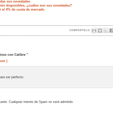
todas sus novedades
ación disponibles, ¿cuáles son sus novedades?
r el 4% de cuota de mercado
COMPÁRTELO:
inux con Calibre ”
tom )
para ser perfecto
sante. Cualquier intento de Spam no será admitido.