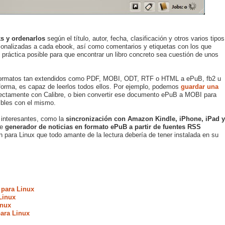
s y ordenarlos
según el título, autor, fecha, clasificación y otros varios tipos
sonalizadas a cada ebook, así como comentarios y etiquetas con los que
ráctica posible para que encontrar un libro concreto sea cuestión de unos
ormatos tan extendidos como PDF, MOBI, ODT, RTF o HTML a ePuB, fb2 u
forma, es capaz de leerlos todos ellos. Por ejemplo, podemos
guardar una
rectamente con Calibre, o bien convertir ese documento ePuB a MOBI para
ibles con el mismo.
s interesantes, como la
sincronización con Amazon Kindle, iPhone, iPad y
de
generador de noticias en formato ePuB a partir de fuentes RSS
ión para Linux que todo amante de la lectura debería de tener instalada en su
 para Linux
Linux
inux
ara Linux