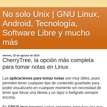
No solo Unix | GNU Linux,
Android, Tecnología,
Software Libre y mucho
más
viernes, 15 de agosto de 2014
CherryTree, la opción más completa
para tomar notas en Linux
Las
aplicaciones para tomar notas
son muy útiles, pues
permiten tener cualquier tipo de contenido guardado para
poder visualizarlo en cualquier momento sin necesidad de
tener que llevar una libreta y un lápiz o bolígrafo siempre
encima.
En
GNU/Linux
tenemos varias opciones, pero hay una que